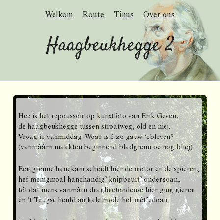
Welkom
Route
Tinus
Over ons
Haagbeukhegge 2
Hee is het repoussoir op kunstfoto van Erik Geven,
de haagbeukhegge tussen stroatweg, old en niej.
Vroag ie vanmiddag: Woar is é zo gauw ‘ebleven?
(vanmâârn maakten beginnend bladgreun oe nog bliej).
Een greune hanekam scheidt hier de motor en de spieren,
hef menigmoal handhandig’ knipbeurt’ ondergoan,
töt dat inens vanmârn draglinetondeuse hier ging gieren
en ’t Teugse heufd an kale mode hef mèt’edoan.