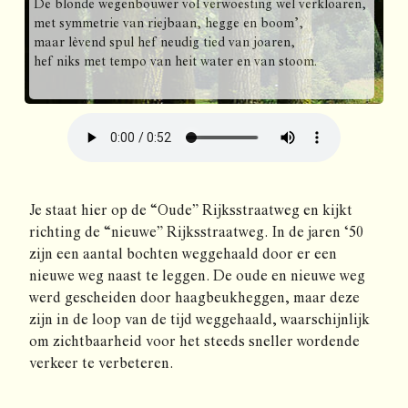
De blonde wegenbouwer vol verwoesting wel verkloaren,
met symmetrie van riejbaan, hegge en boom’,
maar lèvend spul hef neudig tied van joaren,
hef niks met tempo van heit water en van stoom.
Je staat hier op de “Oude” Rijksstraatweg en kijkt
richting de “nieuwe” Rijksstraatweg. In de jaren ‘50
zijn een aantal bochten weggehaald door er een
nieuwe weg naast te leggen. De oude en nieuwe weg
werd gescheiden door haagbeukheggen, maar deze
zijn in de loop van de tijd weggehaald, waarschijnlijk
om zichtbaarheid voor het steeds sneller wordende
verkeer te verbeteren.